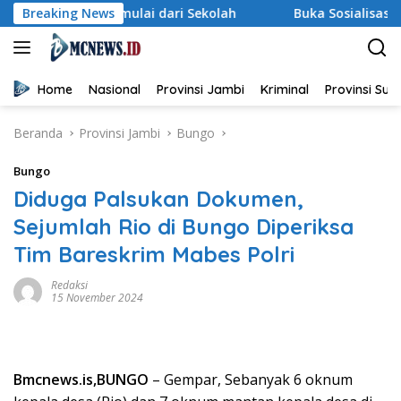
Langsung
n Dimulai dari Sekolah
Breaking News
Buka Sosialisasi Akbar Pencega
ke
konten
Home
Nasional
Provinsi Jambi
Kriminal
Provinsi Su
Beranda
Provinsi Jambi
Bungo
Bungo
Diduga Palsukan Dokumen,
Sejumlah Rio di Bungo Diperiksa
Tim Bareskrim Mabes Polri
Redaksi
15 November 2024
Bmcnews.is,BUNGO
– Gempar, Sebanyak 6 oknum