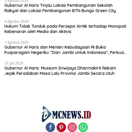
tangan”
5 Agustus 2026
Gubernur Al Haris Tinjau Lokasi Pembangunan Sekolah
Rakyat dan Lokasi Pembangunan BTN Bungo Green City
4 Agustus 2026
Hukum Tidak Tunduk pada Persepsi: Kritik terhadap Monopoli
Kebenaran oleh Media dan Aktivis
1 Agustus 2026
Gubernur Al Haris dan Menteri Kebudayaan RI Buka
Pusparagam Negeriku “Dari Jambi untuk Indonesia”, Perkuat
Pelestarian Budaya dan Dorong Ekonomi Kreatif
31 Juli 2026
Gubernur Al Haris: Museum Sriwijaya Dharmakirti Rekam
Jejak Peradaban Masa Lalu Provinsi Jambi Secara Utuh