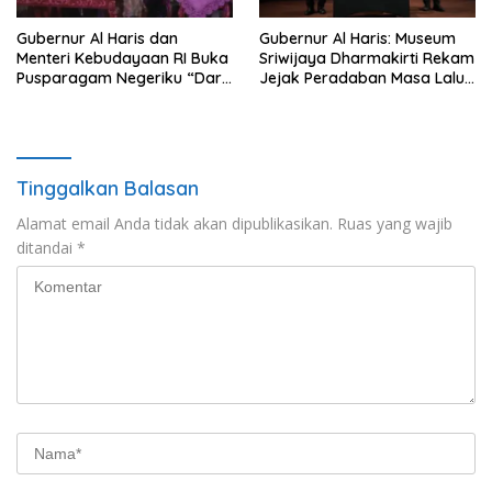
Gubernur Al Haris dan
Gubernur Al Haris: Museum
Menteri Kebudayaan RI Buka
Sriwijaya Dharmakirti Rekam
Pusparagam Negeriku “Dari
Jejak Peradaban Masa Lalu
Jambi untuk Indonesia”,
Provinsi Jambi Secara Utuh
Perkuat Pelestarian Budaya
dan Dorong Ekonomi Kreatif
Tinggalkan Balasan
Alamat email Anda tidak akan dipublikasikan.
Ruas yang wajib
ditandai
*