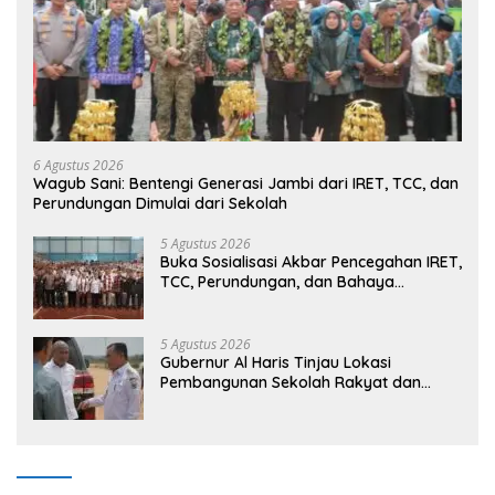
6 Agustus 2026
Wagub Sani: Bentengi Generasi Jambi dari IRET, TCC, dan
Perundungan Dimulai dari Sekolah
5 Agustus 2026
Buka Sosialisasi Akbar Pencegahan IRET,
TCC, Perundungan, dan Bahaya
Narkoba di Bungo, Gubernur Al Haris:
“Kalau anak-anakku bisa jaga diri, 60%
masa depan sudah ada di tangan”
5 Agustus 2026
Gubernur Al Haris Tinjau Lokasi
Pembangunan Sekolah Rakyat dan
Lokasi Pembangunan BTN Bungo Green
City