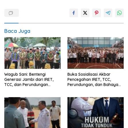
Baca Juga
Wagub Sani: Bentengi
Buka Sosialisasi Akbar
Generasi Jambi dari IRET,
Pencegahan IRET, TCC,
TCC, dan Perundungan
Perundungan, dan Bahaya
Dimulai dari Sekolah
Narkoba di Bungo, Gubernur
Al Haris: “Kalau anak-anakku
bisa jaga diri, 60% masa
depan sudah ada di tangan”