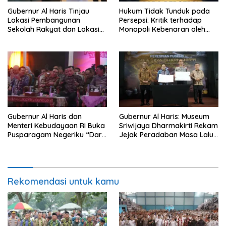
Gubernur Al Haris Tinjau
Hukum Tidak Tunduk pada
Lokasi Pembangunan
Persepsi: Kritik terhadap
Sekolah Rakyat dan Lokasi
Monopoli Kebenaran oleh
Pembangunan BTN Bungo
Media dan Aktivis
Green City
Gubernur Al Haris dan
Gubernur Al Haris: Museum
Menteri Kebudayaan RI Buka
Sriwijaya Dharmakirti Rekam
Pusparagam Negeriku “Dari
Jejak Peradaban Masa Lalu
Jambi untuk Indonesia”,
Provinsi Jambi Secara Utuh
Perkuat Pelestarian Budaya
dan Dorong Ekonomi Kreatif
Rekomendasi untuk kamu