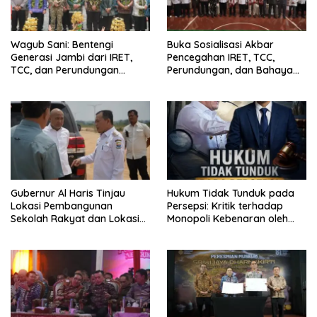
Wagub Sani: Bentengi
Buka Sosialisasi Akbar
Generasi Jambi dari IRET,
Pencegahan IRET, TCC,
TCC, dan Perundungan
Perundungan, dan Bahaya
Dimulai dari Sekolah
Narkoba di Bungo, Gubernur
Al Haris: “Kalau anak-anakku
bisa jaga diri, 60% masa
depan sudah ada di tangan”
Gubernur Al Haris Tinjau
Hukum Tidak Tunduk pada
Lokasi Pembangunan
Persepsi: Kritik terhadap
Sekolah Rakyat dan Lokasi
Monopoli Kebenaran oleh
Pembangunan BTN Bungo
Media dan Aktivis
Green City