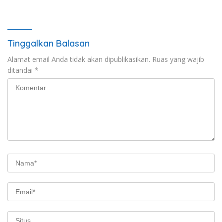
Jambi untuk Indonesia”,
Provinsi Jambi Secara Utuh
Perkuat Pelestarian Budaya
dan Dorong Ekonomi Kreatif
Tinggalkan Balasan
Alamat email Anda tidak akan dipublikasikan.
Ruas yang wajib
ditandai
*