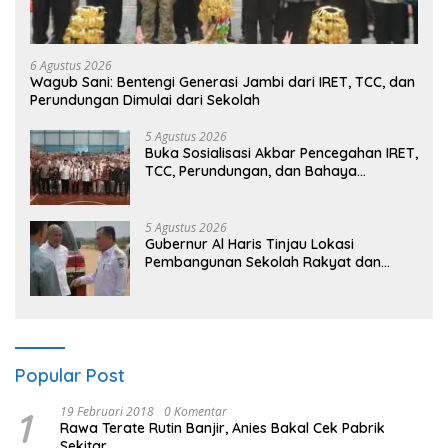
6 Agustus 2026
Wagub Sani: Bentengi Generasi Jambi dari IRET, TCC, dan
Perundungan Dimulai dari Sekolah
5 Agustus 2026
Buka Sosialisasi Akbar Pencegahan IRET,
TCC, Perundungan, dan Bahaya
Narkoba di Bungo, Gubernur Al Haris:
“Kalau anak-anakku bisa jaga diri, 60%
masa depan sudah ada di tangan”
5 Agustus 2026
Gubernur Al Haris Tinjau Lokasi
Pembangunan Sekolah Rakyat dan
Lokasi Pembangunan BTN Bungo Green
City
Popular Post
1
19 Februari 2018
0 Komentar
Rawa Terate Rutin Banjir, Anies Bakal Cek Pabrik
Sekitar