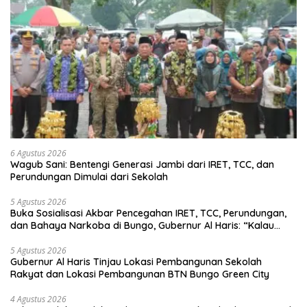
6 Agustus 2026
Wagub Sani: Bentengi Generasi Jambi dari IRET, TCC, dan
Perundungan Dimulai dari Sekolah
5 Agustus 2026
Buka Sosialisasi Akbar Pencegahan IRET, TCC, Perundungan,
dan Bahaya Narkoba di Bungo, Gubernur Al Haris: “Kalau
anak-anakku bisa jaga diri, 60% masa depan sudah ada di
tangan”
5 Agustus 2026
Gubernur Al Haris Tinjau Lokasi Pembangunan Sekolah
Rakyat dan Lokasi Pembangunan BTN Bungo Green City
4 Agustus 2026