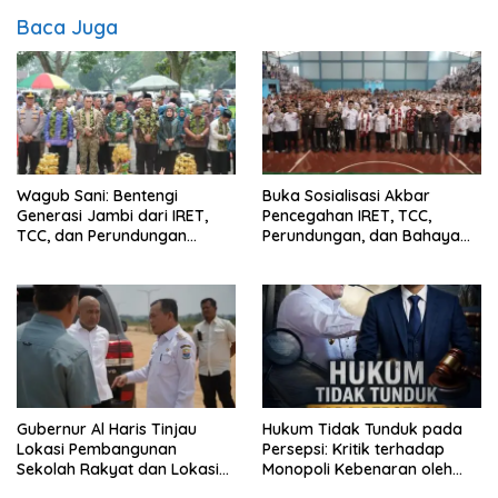
Baca Juga
Wagub Sani: Bentengi
Buka Sosialisasi Akbar
Generasi Jambi dari IRET,
Pencegahan IRET, TCC,
TCC, dan Perundungan
Perundungan, dan Bahaya
Dimulai dari Sekolah
Narkoba di Bungo, Gubernur
Al Haris: “Kalau anak-anakku
bisa jaga diri, 60% masa
depan sudah ada di tangan”
Gubernur Al Haris Tinjau
Hukum Tidak Tunduk pada
Lokasi Pembangunan
Persepsi: Kritik terhadap
Sekolah Rakyat dan Lokasi
Monopoli Kebenaran oleh
Pembangunan BTN Bungo
Media dan Aktivis