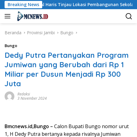
Langsung
ur Al Haris Tinjau Lokasi Pembangunan Sekolah Rakyat dan L
Breaking News
ke
konten
Beranda
Provinsi Jambi
Bungo
Bungo
Dedy Putra Pertanyakan Program
Jumiwan yang Berubah dari Rp 1
Miliar per Dusun Menjadi Rp 300
Juta
Redaksi
3 November 2024
Bmcnews.id,Bungo –
Calon Bupati Bungo nomor urut
1, H Dedy Putra bertanya kepada rivalnya Jumiwan