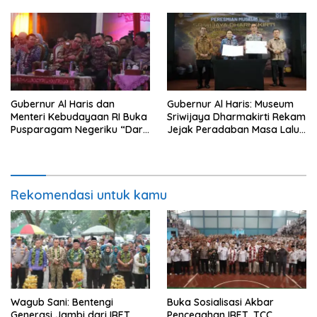
Green City
Gubernur Al Haris dan
Gubernur Al Haris: Museum
Menteri Kebudayaan RI Buka
Sriwijaya Dharmakirti Rekam
Pusparagam Negeriku “Dari
Jejak Peradaban Masa Lalu
Jambi untuk Indonesia”,
Provinsi Jambi Secara Utuh
Perkuat Pelestarian Budaya
dan Dorong Ekonomi Kreatif
Rekomendasi untuk kamu
Wagub Sani: Bentengi
Buka Sosialisasi Akbar
Generasi Jambi dari IRET,
Pencegahan IRET, TCC,