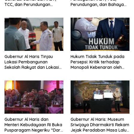
TCC, dan Perundungan
Perundungan, dan Bahaya
Dimulai dari Sekolah
Narkoba di Bungo, Gubernur
Al Haris: “Kalau anak-anakku
bisa jaga diri, 60% masa
depan sudah ada di tangan”
Gubernur Al Haris Tinjau
Hukum Tidak Tunduk pada
Lokasi Pembangunan
Persepsi: Kritik terhadap
Sekolah Rakyat dan Lokasi
Monopoli Kebenaran oleh
Pembangunan BTN Bungo
Media dan Aktivis
Green City
Gubernur Al Haris dan
Gubernur Al Haris: Museum
Menteri Kebudayaan RI Buka
Sriwijaya Dharmakirti Rekam
Pusparagam Negeriku “Dari
Jejak Peradaban Masa Lalu