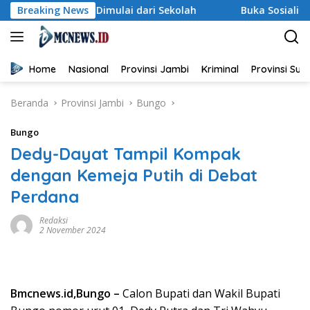
Langsung
ndungan Dimulai dari Sekolah
Breaking News
Buka Sosialisasi Akbar P
ke
konten
Home
Nasional
Provinsi Jambi
Kriminal
Provinsi Su
Beranda
Provinsi Jambi
Bungo
Bungo
Dedy-Dayat Tampil Kompak
dengan Kemeja Putih di Debat
Perdana
Redaksi
2 November 2024
Bmcnews.id,Bungo –
Calon Bupati dan Wakil Bupati