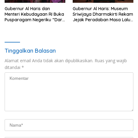
Gubernur Al Haris dan
Gubernur Al Haris: Museum
Menteri Kebudayaan RI Buka
Sriwijaya Dharmakirti Rekam
Pusparagam Negeriku “Dari
Jejak Peradaban Masa Lalu
Jambi untuk Indonesia”,
Provinsi Jambi Secara Utuh
Perkuat Pelestarian Budaya
dan Dorong Ekonomi Kreatif
Tinggalkan Balasan
Alamat email Anda tidak akan dipublikasikan.
Ruas yang wajib
ditandai
*