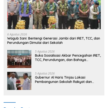
6 Agustus 2026
Wagub Sani: Bentengi Generasi Jambi dari IRET, TCC, dan
Perundungan Dimulai dari Sekolah
5 Agustus 2026
Buka Sosialisasi Akbar Pencegahan IRET,
TCC, Perundungan, dan Bahaya
Narkoba di Bungo, Gubernur Al Haris:
“Kalau anak-anakku bisa jaga diri, 60%
masa depan sudah ada di tangan”
5 Agustus 2026
Gubernur Al Haris Tinjau Lokasi
Pembangunan Sekolah Rakyat dan
Lokasi Pembangunan BTN Bungo Green
City