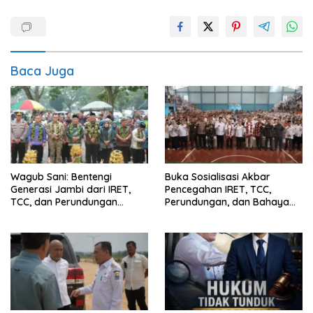
Baca Juga
Wagub Sani: Bentengi
Buka Sosialisasi Akbar
Generasi Jambi dari IRET,
Pencegahan IRET, TCC,
TCC, dan Perundungan
Perundungan, dan Bahaya
Dimulai dari Sekolah
Narkoba di Bungo, Gubernur
Al Haris: “Kalau anak-anakku
bisa jaga diri, 60% masa
depan sudah ada di tangan”