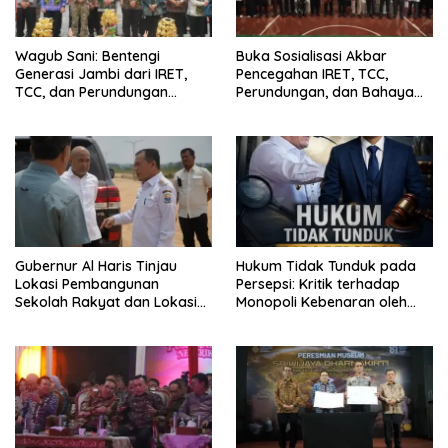
Wagub Sani: Bentengi
Buka Sosialisasi Akbar
Generasi Jambi dari IRET,
Pencegahan IRET, TCC,
TCC, dan Perundungan
Perundungan, dan Bahaya
Dimulai dari Sekolah
Narkoba di Bungo, Gubernur
Al Haris: “Kalau anak-anakku
bisa jaga diri, 60% masa
depan sudah ada di tangan”
Gubernur Al Haris Tinjau
Hukum Tidak Tunduk pada
Lokasi Pembangunan
Persepsi: Kritik terhadap
Sekolah Rakyat dan Lokasi
Monopoli Kebenaran oleh
Pembangunan BTN Bungo
Media dan Aktivis
Green City