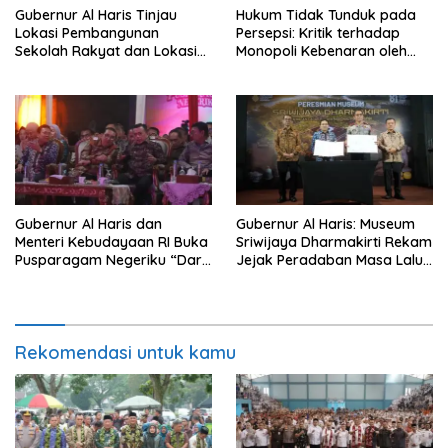
Gubernur Al Haris Tinjau
Hukum Tidak Tunduk pada
Lokasi Pembangunan
Persepsi: Kritik terhadap
Sekolah Rakyat dan Lokasi
Monopoli Kebenaran oleh
Pembangunan BTN Bungo
Media dan Aktivis
Green City
Gubernur Al Haris dan
Gubernur Al Haris: Museum
Menteri Kebudayaan RI Buka
Sriwijaya Dharmakirti Rekam
Pusparagam Negeriku “Dari
Jejak Peradaban Masa Lalu
Jambi untuk Indonesia”,
Provinsi Jambi Secara Utuh
Perkuat Pelestarian Budaya
dan Dorong Ekonomi Kreatif
Rekomendasi untuk kamu