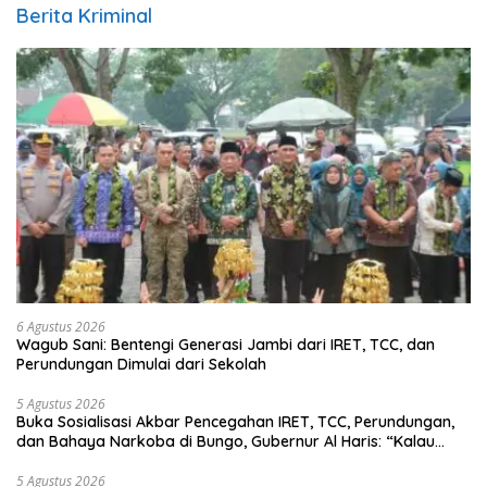
Berita Kriminal
6 Agustus 2026
Wagub Sani: Bentengi Generasi Jambi dari IRET, TCC, dan
Perundungan Dimulai dari Sekolah
5 Agustus 2026
Buka Sosialisasi Akbar Pencegahan IRET, TCC, Perundungan,
dan Bahaya Narkoba di Bungo, Gubernur Al Haris: “Kalau
anak-anakku bisa jaga diri, 60% masa depan sudah ada di
tangan”
5 Agustus 2026