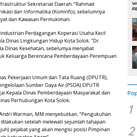
Wa
frastruktur Sekretariat Daerah. “Rahmad
IR
ikasi dan Informatika (Kominfo), sebelumnya
Se
kyat dan Kawasan Permukiman.
rindustrian Perdagangan Koperasi Usaha Kecil
 Dinas Lingkungan Hidup Kota Solok. “Dr.
ala Dinas Kesehatan, sebelumya menjabat
uduk Keluarga Berencana Pemberdayaan Perempuan
inas Pekerjaan Umum dan Tata Ruang (DPUTR),
engelolaan Sumber Daya Air (PSDA) DPUTR
agai Kepala Dinas Pemberdayaan Masyarakat dan
Pop
inas Perhubungan Kota Solok.
1
. Andri Warman, MM menyebutkan, “Pengukuhan
u dilakukan setelah melewati sejumlah tahapan
2
tujuh) pejabat yang akan mengisi posisi Pimpinan