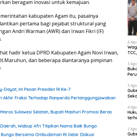
hirkan beragam inovasi untuk kemajuan.
merintahan kabupaten Agam itu, pasalnya
lantikan pertama bagi pejabat struktural yang
ngan Andri Warman (AWR) dan Irwan Fikri (IF)
.
6 Agu
Wagu
ihat hadir ketua DPRD Kabupaten Agam Novi Irwan,
TCC,
Dt.Maruhun, dan beberapa diantaranya pimpinan
5 Agu
)
Buka
Peru
Gube
jaga
5 Agu
Dayat, Ini Pesan Presiden RI Ke-7
Gube
tan
Sek
an Akhir Fraksi Terhadap Ranperda Pertanggungjawaban
Bung
4 Agu
Maros Sulawesi Selatan, Bupati Mashuri Promosi Beras
Huku
terh
Akti
 Daerah, Wabup Afri Titipkan Nama Baik Bungo
1 Agu
Gube
b Bungo Bersama Ombudsman RI Gelar Diskusi