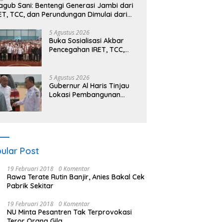
gub Sani: Bentengi Generasi Jambi dari
ET, TCC, dan Perundungan Dimulai dari
kolah
5 Agustus 2026
Buka Sosialisasi Akbar
Pencegahan IRET, TCC,
Perundungan, dan Bahaya
Narkoba di Bungo,
Gubernur Al Haris: “Kalau
5 Agustus 2026
anak-anakku bisa jaga
Gubernur Al Haris Tinjau
diri, 60% masa depan
Lokasi Pembangunan
sudah ada di tangan”
Sekolah Rakyat dan
Lokasi Pembangunan BTN
Bungo Green City
ular Post
19 Februari 2018
0 Komentar
Rawa Terate Rutin Banjir, Anies Bakal Cek
Pabrik Sekitar
19 Februari 2018
0 Komentar
NU Minta Pesantren Tak Terprovokasi
Teror Orang Gila