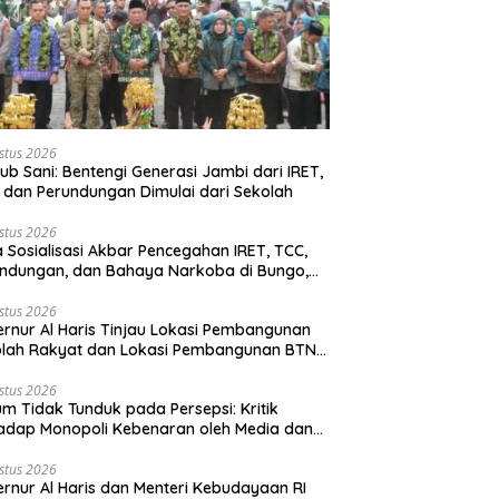
stus 2026
b Sani: Bentengi Generasi Jambi dari IRET,
 dan Perundungan Dimulai dari Sekolah
stus 2026
 Sosialisasi Akbar Pencegahan IRET, TCC,
ndungan, dan Bahaya Narkoba di Bungo,
rnur Al Haris: “Kalau anak-anakku bisa
 diri, 60% masa depan sudah ada di
stus 2026
rnur Al Haris Tinjau Lokasi Pembangunan
gan”
olah Rakyat dan Lokasi Pembangunan BTN
o Green City
stus 2026
m Tidak Tunduk pada Persepsi: Kritik
adap Monopoli Kebenaran oleh Media dan
vis
stus 2026
rnur Al Haris dan Menteri Kebudayaan RI