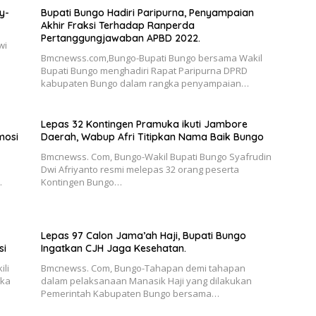
y-
Bupati Bungo Hadiri Paripurna, Penyampaian
Akhir Fraksi Terhadap Ranperda
Pertanggungjawaban APBD 2022.
wi
Bmcnewss.com,Bungo-Bupati Bungo bersama Wakil
Bupati Bungo menghadiri Rapat Paripurna DPRD
kabupaten Bungo dalam rangka penyampaian…
Lepas 32 Kontingen Pramuka ikuti Jambore
mosi
Daerah, Wabup Afri Titipkan Nama Baik Bungo
Bmcnewss. Com, Bungo-Wakil Bupati Bungo Syafrudin
Dwi Afriyanto resmi melepas 32 orang peserta
.
Kontingen Bungo…
Lepas 97 Calon Jama’ah Haji, Bupati Bungo
si
Ingatkan CJH Jaga Kesehatan.
li
Bmcnewss. Com, Bungo-Tahapan demi tahapan
uka
dalam pelaksanaan Manasik Haji yang dilakukan
Pemerintah Kabupaten Bungo bersama…