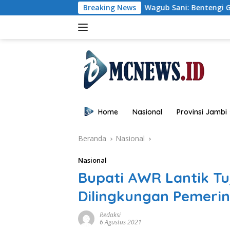
Langsung
Wagub Sani: Bentengi Generasi Jambi dari
Breaking News
ke
konten
Home
Nasional
Provinsi Jambi
Beranda
Nasional
Nasional
Bupati AWR Lantik Tu
Dilingkungan Pemeri
Redaksi
6 Agustus 2021