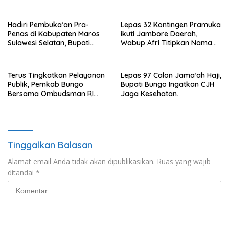
Ranperda
Pertanggungjawaban APBD
2022.
Hadiri Pembuka’an Pra-
Lepas 32 Kontingen Pramuka
Penas di Kabupaten Maros
ikuti Jambore Daerah,
Sulawesi Selatan, Bupati
Wabup Afri Titipkan Nama
Mashuri Promosi Beras Asal
Baik Bungo
Bungo
Terus Tingkatkan Pelayanan
Lepas 97 Calon Jama’ah Haji,
Publik, Pemkab Bungo
Bupati Bungo Ingatkan CJH
Bersama Ombudsman RI
Jaga Kesehatan.
Gelar Diskusi
Tinggalkan Balasan
Alamat email Anda tidak akan dipublikasikan.
Ruas yang wajib
ditandai
*