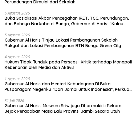
Perundungan Dimulai dari Sekolah
5 Agustus 2026
Buka Sosialisasi Akbar Pencegahan IRET, TCC, Perundungan,
dan Bahaya Narkoba di Bungo, Gubernur Al Haris: “Kalau
anak-anakku bisa jaga diri, 60% masa depan sudah ada di
tangan”
5 Agustus 2026
Gubernur Al Haris Tinjau Lokasi Pembangunan Sekolah
Rakyat dan Lokasi Pembangunan BTN Bungo Green City
4 Agustus 2026
Hukum Tidak Tunduk pada Persepsi: Kritik terhadap Monopoli
Kebenaran oleh Media dan Aktivis
1 Agustus 2026
Gubernur Al Haris dan Menteri Kebudayaan RI Buka
Pusparagam Negeriku “Dari Jambi untuk Indonesia”, Perkuat
Pelestarian Budaya dan Dorong Ekonomi Kreatif
31 Juli 2026
Gubernur Al Haris: Museum Sriwijaya Dharmakirti Rekam
Jejak Peradaban Masa Lalu Provinsi Jambi Secara Utuh