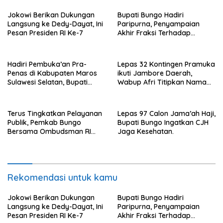
Jokowi Berikan Dukungan
Bupati Bungo Hadiri
Langsung ke Dedy-Dayat, Ini
Paripurna, Penyampaian
Pesan Presiden RI Ke-7
Akhir Fraksi Terhadap
Ranperda
Pertanggungjawaban APBD
2022.
Hadiri Pembuka’an Pra-
Lepas 32 Kontingen Pramuka
Penas di Kabupaten Maros
ikuti Jambore Daerah,
Sulawesi Selatan, Bupati
Wabup Afri Titipkan Nama
Mashuri Promosi Beras Asal
Baik Bungo
Bungo
Terus Tingkatkan Pelayanan
Lepas 97 Calon Jama’ah Haji,
Publik, Pemkab Bungo
Bupati Bungo Ingatkan CJH
Bersama Ombudsman RI
Jaga Kesehatan.
Gelar Diskusi
Rekomendasi untuk kamu
Jokowi Berikan Dukungan
Bupati Bungo Hadiri
Langsung ke Dedy-Dayat, Ini
Paripurna, Penyampaian
Pesan Presiden RI Ke-7
Akhir Fraksi Terhadap