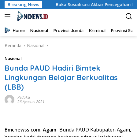
Langsung
ekolah
Breaking News
Buka Sosialisasi Akbar Pencegahan IRET, TCC, P
ke
konten
Home
Nasional
Provinsi Jambi
Kriminal
Provinsi Su
Beranda
Nasional
Nasional
Bunda PAUD Hadiri Bimtek
Lingkungan Belajar Berkualitas
(LBB)
Redaksi
26 Agustus 2021
Bmcnewss.com, Agam-
Bunda PAUD Kabupaten Agam,