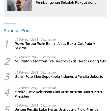
Pembangunan Sekolah Rakyat dan
Lokasi Pembangunan BTN Bungo Green
City
Popular Post
1
19 Februari 2018
0 Komentar
Rawa Terate Rutin Banjir, Anies Bakal Cek Pabrik
Sekitar
2
19 Februari 2018
0 Komentar
NU Minta Pesantren Tak Terprovokasi Teror Orang Gila
3
19 Februari 2018
0 Komentar
Galeri Foto Klub Sepakbola Indonesia Persija Jakarta
4
19 Februari 2018
0 Komentar
Marko Simic Kelelahan Usai Arak arakan Juara Piala
Presiden
5
19 Februari 2018
0 Komentar
Jersey Persija Laku Keras Usai Juara Piala Presiden