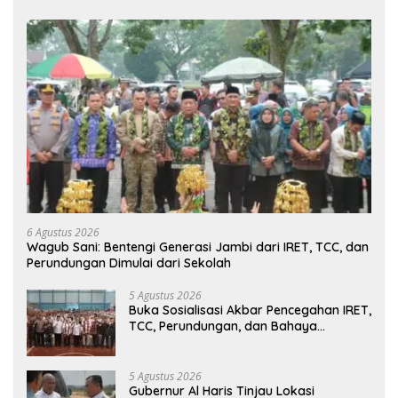
6 Agustus 2026
Wagub Sani: Bentengi Generasi Jambi dari IRET, TCC, dan
Perundungan Dimulai dari Sekolah
5 Agustus 2026
Buka Sosialisasi Akbar Pencegahan IRET,
TCC, Perundungan, dan Bahaya
Narkoba di Bungo, Gubernur Al Haris:
“Kalau anak-anakku bisa jaga diri, 60%
masa depan sudah ada di tangan”
5 Agustus 2026
Gubernur Al Haris Tinjau Lokasi