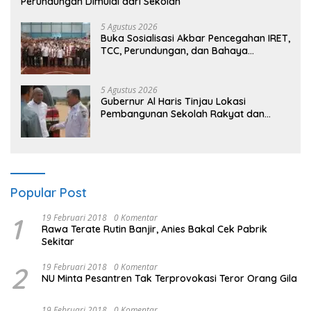
Perundungan Dimulai dari Sekolah
5 Agustus 2026
Buka Sosialisasi Akbar Pencegahan IRET,
TCC, Perundungan, dan Bahaya
Narkoba di Bungo, Gubernur Al Haris:
“Kalau anak-anakku bisa jaga diri, 60%
masa depan sudah ada di tangan”
5 Agustus 2026
Gubernur Al Haris Tinjau Lokasi
Pembangunan Sekolah Rakyat dan
Lokasi Pembangunan BTN Bungo Green
City
Popular Post
1
19 Februari 2018
0 Komentar
Rawa Terate Rutin Banjir, Anies Bakal Cek Pabrik
Sekitar
2
19 Februari 2018
0 Komentar
NU Minta Pesantren Tak Terprovokasi Teror Orang Gila
19 Februari 2018
0 Komentar