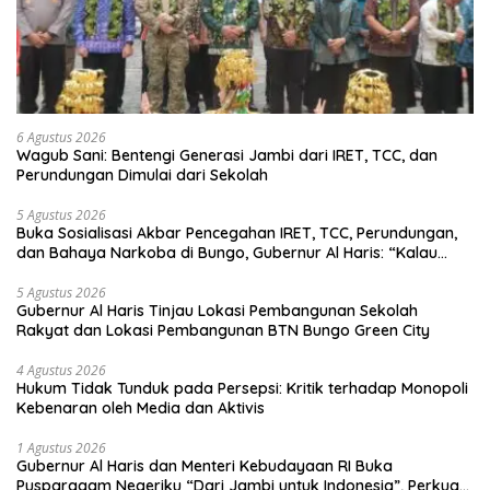
6 Agustus 2026
Wagub Sani: Bentengi Generasi Jambi dari IRET, TCC, dan
Perundungan Dimulai dari Sekolah
5 Agustus 2026
Buka Sosialisasi Akbar Pencegahan IRET, TCC, Perundungan,
dan Bahaya Narkoba di Bungo, Gubernur Al Haris: “Kalau
anak-anakku bisa jaga diri, 60% masa depan sudah ada di
tangan”
5 Agustus 2026
Gubernur Al Haris Tinjau Lokasi Pembangunan Sekolah
Rakyat dan Lokasi Pembangunan BTN Bungo Green City
4 Agustus 2026
Hukum Tidak Tunduk pada Persepsi: Kritik terhadap Monopoli
Kebenaran oleh Media dan Aktivis
1 Agustus 2026
Gubernur Al Haris dan Menteri Kebudayaan RI Buka
Pusparagam Negeriku “Dari Jambi untuk Indonesia”, Perkuat