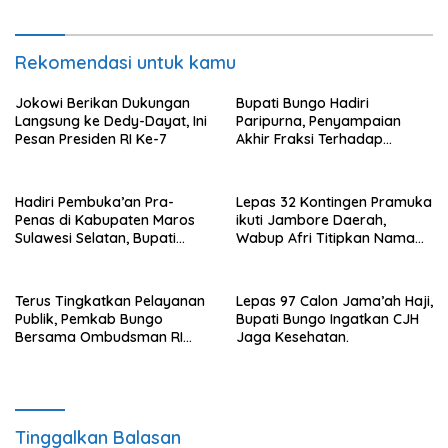
Rekomendasi untuk kamu
Jokowi Berikan Dukungan
Bupati Bungo Hadiri
Langsung ke Dedy-Dayat, Ini
Paripurna, Penyampaian
Pesan Presiden RI Ke-7
Akhir Fraksi Terhadap
Ranperda
Pertanggungjawaban APBD
2022.
Hadiri Pembuka’an Pra-
Lepas 32 Kontingen Pramuka
Penas di Kabupaten Maros
ikuti Jambore Daerah,
Sulawesi Selatan, Bupati
Wabup Afri Titipkan Nama
Mashuri Promosi Beras Asal
Baik Bungo
Bungo
Terus Tingkatkan Pelayanan
Lepas 97 Calon Jama’ah Haji,
Publik, Pemkab Bungo
Bupati Bungo Ingatkan CJH
Bersama Ombudsman RI
Jaga Kesehatan.
Gelar Diskusi
Tinggalkan Balasan