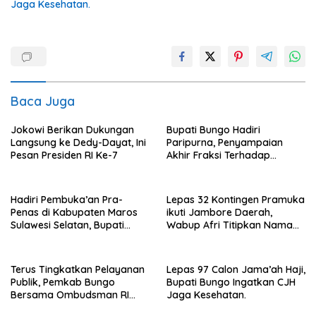
Jaga Kesehatan.
Baca Juga
Jokowi Berikan Dukungan
Bupati Bungo Hadiri
Langsung ke Dedy-Dayat, Ini
Paripurna, Penyampaian
Pesan Presiden RI Ke-7
Akhir Fraksi Terhadap
Ranperda
Pertanggungjawaban APBD
2022.
Hadiri Pembuka’an Pra-
Lepas 32 Kontingen Pramuka
Penas di Kabupaten Maros
ikuti Jambore Daerah,
Sulawesi Selatan, Bupati
Wabup Afri Titipkan Nama
Mashuri Promosi Beras Asal
Baik Bungo
Bungo
Terus Tingkatkan Pelayanan
Lepas 97 Calon Jama’ah Haji,
Publik, Pemkab Bungo
Bupati Bungo Ingatkan CJH
Bersama Ombudsman RI
Jaga Kesehatan.
Gelar Diskusi