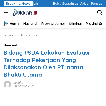
Langsung
dari Sekolah
Breaking News
Buka Sosialisasi Akbar Pencegahan IRET, 
ke
konten
Home
Nasional
Provinsi Jambi
Kriminal
Provinsi Su
Beranda
Nasional
Nasional
Bidang PSDA Lakukan Evaluasi
Terhadap Pekerjaan Yang
Dilaksanakan Oleh PT.Inanta
Bhakti Utama
Redaksi
20 Agustus 2021