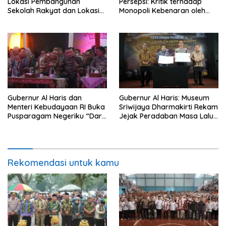
Lokasi Pembangunan
Persepsi: Kritik terhadap
Sekolah Rakyat dan Lokasi
Monopoli Kebenaran oleh
Pembangunan BTN Bungo
Media dan Aktivis
Green City
Gubernur Al Haris dan
Gubernur Al Haris: Museum
Menteri Kebudayaan RI Buka
Sriwijaya Dharmakirti Rekam
Pusparagam Negeriku “Dari
Jejak Peradaban Masa Lalu
Jambi untuk Indonesia”,
Provinsi Jambi Secara Utuh
Perkuat Pelestarian Budaya
dan Dorong Ekonomi Kreatif
Rekomendasi untuk kamu