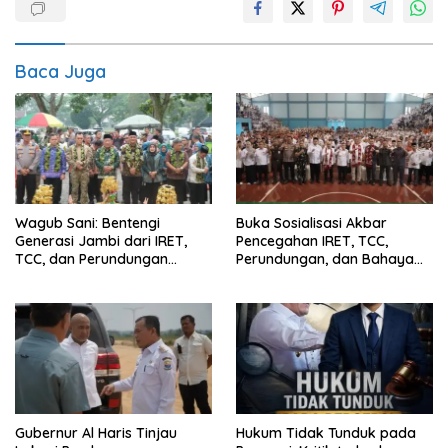
Baca Juga
Wagub Sani: Bentengi
Buka Sosialisasi Akbar
Generasi Jambi dari IRET,
Pencegahan IRET, TCC,
TCC, dan Perundungan
Perundungan, dan Bahaya
Dimulai dari Sekolah
Narkoba di Bungo, Gubernur
Al Haris: “Kalau anak-anakku
bisa jaga diri, 60% masa
depan sudah ada di tangan”
Gubernur Al Haris Tinjau
Hukum Tidak Tunduk pada