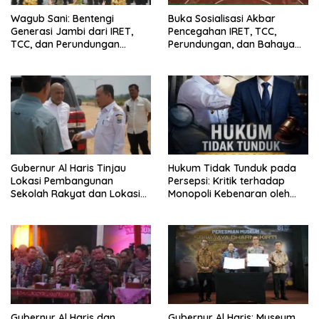
Wagub Sani: Bentengi
Buka Sosialisasi Akbar
Generasi Jambi dari IRET,
Pencegahan IRET, TCC,
TCC, dan Perundungan
Perundungan, dan Bahaya
Dimulai dari Sekolah
Narkoba di Bungo, Gubernur
Al Haris: “Kalau anak-anakku
bisa jaga diri, 60% masa
depan sudah ada di tangan”
Gubernur Al Haris Tinjau
Hukum Tidak Tunduk pada
Lokasi Pembangunan
Persepsi: Kritik terhadap
Sekolah Rakyat dan Lokasi
Monopoli Kebenaran oleh
Pembangunan BTN Bungo
Media dan Aktivis
Green City
Gubernur Al Haris dan
Gubernur Al Haris: Museum