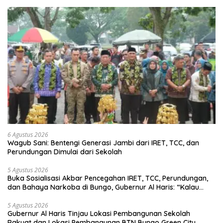
6 Agustus 2026
Wagub Sani: Bentengi Generasi Jambi dari IRET, TCC, dan
Perundungan Dimulai dari Sekolah
5 Agustus 2026
Buka Sosialisasi Akbar Pencegahan IRET, TCC, Perundungan,
dan Bahaya Narkoba di Bungo, Gubernur Al Haris: “Kalau
anak-anakku bisa jaga diri, 60% masa depan sudah ada di
tangan”
5 Agustus 2026
Gubernur Al Haris Tinjau Lokasi Pembangunan Sekolah
Rakyat dan Lokasi Pembangunan BTN Bungo Green City