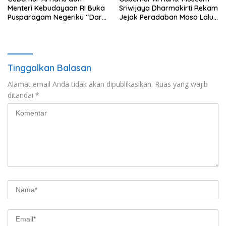
Menteri Kebudayaan RI Buka
Sriwijaya Dharmakirti Rekam
Pusparagam Negeriku “Dari
Jejak Peradaban Masa Lalu
Jambi untuk Indonesia”,
Provinsi Jambi Secara Utuh
Perkuat Pelestarian Budaya
dan Dorong Ekonomi Kreatif
Tinggalkan Balasan
Alamat email Anda tidak akan dipublikasikan.
Ruas yang wajib
ditandai
*