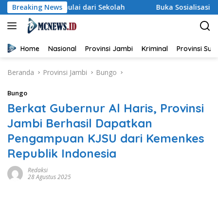
Langsung
Dimulai dari Sekolah
Breaking News
Buka Sosialisasi Akbar Pencegaha
ke
konten
Home
Nasional
Provinsi Jambi
Kriminal
Provinsi Su
Beranda
Provinsi Jambi
Bungo
Bungo
Berkat Gubernur Al Haris, Provinsi
Jambi Berhasil Dapatkan
Pengampuan KJSU dari Kemenkes
Republik Indonesia
Redaksi
28 Agustus 2025