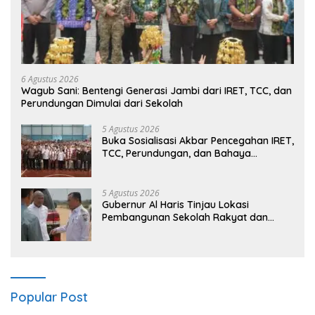
6 Agustus 2026
Wagub Sani: Bentengi Generasi Jambi dari IRET, TCC, dan
Perundungan Dimulai dari Sekolah
5 Agustus 2026
Buka Sosialisasi Akbar Pencegahan IRET,
TCC, Perundungan, dan Bahaya
Narkoba di Bungo, Gubernur Al Haris:
“Kalau anak-anakku bisa jaga diri, 60%
masa depan sudah ada di tangan”
5 Agustus 2026
Gubernur Al Haris Tinjau Lokasi
Pembangunan Sekolah Rakyat dan
Lokasi Pembangunan BTN Bungo Green
City
Popular Post