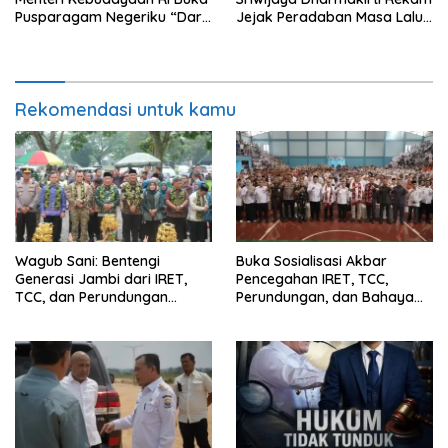
Pusparagam Negeriku “Dari
Jejak Peradaban Masa Lalu
Jambi untuk Indonesia”,
Provinsi Jambi Secara Utuh
Perkuat Pelestarian Budaya
dan Dorong Ekonomi Kreatif
Rekomendasi untuk kamu
Wagub Sani: Bentengi
Buka Sosialisasi Akbar
Generasi Jambi dari IRET,
Pencegahan IRET, TCC,
TCC, dan Perundungan
Perundungan, dan Bahaya
Dimulai dari Sekolah
Narkoba di Bungo, Gubernur
Al Haris: “Kalau anak-anakku
bisa jaga diri, 60% masa
depan sudah ada di tangan”