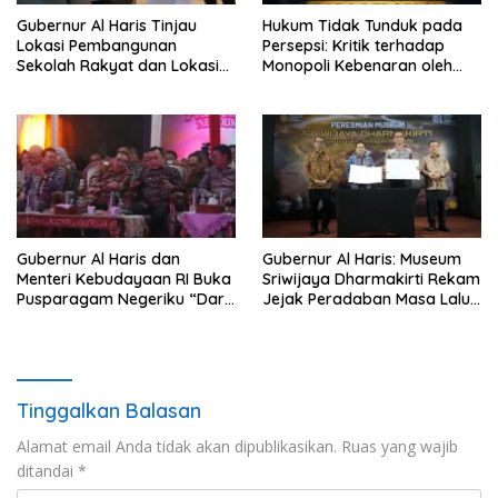
Gubernur Al Haris Tinjau
Hukum Tidak Tunduk pada
Lokasi Pembangunan
Persepsi: Kritik terhadap
Sekolah Rakyat dan Lokasi
Monopoli Kebenaran oleh
Pembangunan BTN Bungo
Media dan Aktivis
Green City
Gubernur Al Haris dan
Gubernur Al Haris: Museum
Menteri Kebudayaan RI Buka
Sriwijaya Dharmakirti Rekam
Pusparagam Negeriku “Dari
Jejak Peradaban Masa Lalu
Jambi untuk Indonesia”,
Provinsi Jambi Secara Utuh
Perkuat Pelestarian Budaya
dan Dorong Ekonomi Kreatif
Tinggalkan Balasan
Alamat email Anda tidak akan dipublikasikan.
Ruas yang wajib
ditandai
*