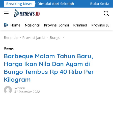
Langsung
ungan Dimulai dari Sekolah
Breaking News
Buka Sosialisasi Akbar Pen
ke
konten
Home
Nasional
Provinsi Jambi
Kriminal
Provinsi Su
Beranda
Provinsi Jambi
Bungo
Bungo
Barbeque Malam Tahun Baru,
Harga Ikan Nila Dan Ayam di
Bungo Tembus Rp 40 Ribu Per
Kilogram
Redaksi
31 Desember 2022