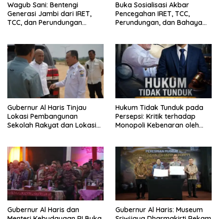
Wagub Sani: Bentengi
Buka Sosialisasi Akbar
Generasi Jambi dari IRET,
Pencegahan IRET, TCC,
TCC, dan Perundungan
Perundungan, dan Bahaya
Dimulai dari Sekolah
Narkoba di Bungo, Gubernur
Al Haris: “Kalau anak-anakku
bisa jaga diri, 60% masa
depan sudah ada di tangan”
Gubernur Al Haris Tinjau
Hukum Tidak Tunduk pada
Lokasi Pembangunan
Persepsi: Kritik terhadap
Sekolah Rakyat dan Lokasi
Monopoli Kebenaran oleh
Pembangunan BTN Bungo
Media dan Aktivis
Green City
Gubernur Al Haris dan
Gubernur Al Haris: Museum
Menteri Kebudayaan RI Buka
Sriwijaya Dharmakirti Rekam