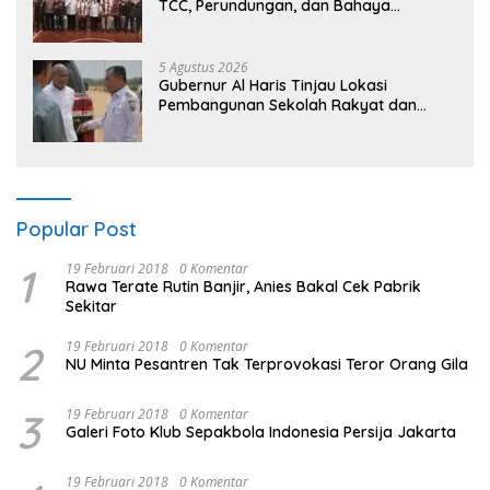
TCC, Perundungan, dan Bahaya
Narkoba di Bungo, Gubernur Al Haris:
“Kalau anak-anakku bisa jaga diri, 60%
masa depan sudah ada di tangan”
5 Agustus 2026
Gubernur Al Haris Tinjau Lokasi
Pembangunan Sekolah Rakyat dan
Lokasi Pembangunan BTN Bungo Green
City
Popular Post
1
19 Februari 2018
0 Komentar
Rawa Terate Rutin Banjir, Anies Bakal Cek Pabrik
Sekitar
2
19 Februari 2018
0 Komentar
NU Minta Pesantren Tak Terprovokasi Teror Orang Gila
3
19 Februari 2018
0 Komentar
Galeri Foto Klub Sepakbola Indonesia Persija Jakarta
19 Februari 2018
0 Komentar