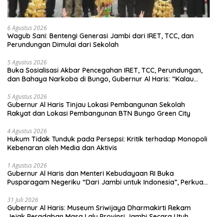
6 Agustus 2026
Wagub Sani: Bentengi Generasi Jambi dari IRET, TCC, dan
Perundungan Dimulai dari Sekolah
5 Agustus 2026
Buka Sosialisasi Akbar Pencegahan IRET, TCC, Perundungan,
dan Bahaya Narkoba di Bungo, Gubernur Al Haris: “Kalau
anak-anakku bisa jaga diri, 60% masa depan sudah ada di
tangan”
5 Agustus 2026
Gubernur Al Haris Tinjau Lokasi Pembangunan Sekolah
Rakyat dan Lokasi Pembangunan BTN Bungo Green City
4 Agustus 2026
Hukum Tidak Tunduk pada Persepsi: Kritik terhadap Monopoli
Kebenaran oleh Media dan Aktivis
1 Agustus 2026
Gubernur Al Haris dan Menteri Kebudayaan RI Buka
Pusparagam Negeriku “Dari Jambi untuk Indonesia”, Perkuat
Pelestarian Budaya dan Dorong Ekonomi Kreatif
31 Juli 2026
Gubernur Al Haris: Museum Sriwijaya Dharmakirti Rekam
Jejak Peradaban Masa Lalu Provinsi Jambi Secara Utuh