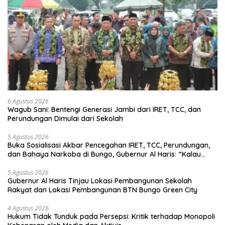
6 Agustus 2026
Wagub Sani: Bentengi Generasi Jambi dari IRET, TCC, dan
Perundungan Dimulai dari Sekolah
5 Agustus 2026
Buka Sosialisasi Akbar Pencegahan IRET, TCC, Perundungan,
dan Bahaya Narkoba di Bungo, Gubernur Al Haris: “Kalau
anak-anakku bisa jaga diri, 60% masa depan sudah ada di
tangan”
5 Agustus 2026
Gubernur Al Haris Tinjau Lokasi Pembangunan Sekolah
Rakyat dan Lokasi Pembangunan BTN Bungo Green City
4 Agustus 2026
Hukum Tidak Tunduk pada Persepsi: Kritik terhadap Monopoli