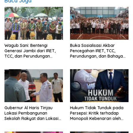
Baca Juga
Wagub Sani: Bentengi
Buka Sosialisasi Akbar
Generasi Jambi dari IRET,
Pencegahan IRET, TCC,
TCC, dan Perundungan
Perundungan, dan Bahaya
Dimulai dari Sekolah
Narkoba di Bungo, Gubernur
Al Haris: “Kalau anak-anakku
bisa jaga diri, 60% masa
depan sudah ada di tangan”
Gubernur Al Haris Tinjau
Hukum Tidak Tunduk pada
Lokasi Pembangunan
Persepsi: Kritik terhadap
Sekolah Rakyat dan Lokasi
Monopoli Kebenaran oleh
Pembangunan BTN Bungo
Media dan Aktivis
Green City