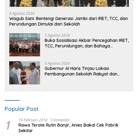
6 Agustus 2026
Wagub Sani: Bentengi Generasi Jambi dari IRET, TCC, dan
Perundungan Dimulai dari Sekolah
5 Agustus 2026
Buka Sosialisasi Akbar Pencegahan IRET,
TCC, Perundungan, dan Bahaya
Narkoba di Bungo, Gubernur Al Haris:
“Kalau anak-anakku bisa jaga diri, 60%
masa depan sudah ada di tangan”
5 Agustus 2026
Gubernur Al Haris Tinjau Lokasi
Pembangunan Sekolah Rakyat dan
Lokasi Pembangunan BTN Bungo Green
City
Popular Post
1
19 Februari 2018
0 Komentar
Rawa Terate Rutin Banjir, Anies Bakal Cek Pabrik
Sekitar