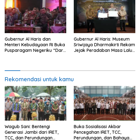
Gubernur Al Haris dan
Gubernur Al Haris: Museum
Menteri Kebudayaan RI Buka
Sriwijaya Dharmakirti Rekam
Pusparagam Negeriku “Dari
Jejak Peradaban Masa Lalu
Jambi untuk Indonesia”,
Provinsi Jambi Secara Utuh
Perkuat Pelestarian Budaya
dan Dorong Ekonomi Kreatif
Rekomendasi untuk kamu
Wagub Sani: Bentengi
Buka Sosialisasi Akbar
Generasi Jambi dari IRET,
Pencegahan IRET, TCC,
TCC, dan Perundungan
Perundungan, dan Bahaya