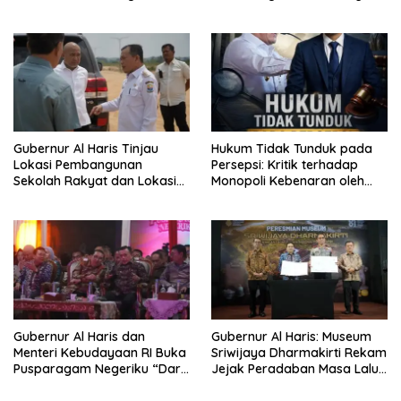
Dimulai dari Sekolah
Narkoba di Bungo, Gubernur
Al Haris: “Kalau anak-anakku
bisa jaga diri, 60% masa
depan sudah ada di tangan”
Gubernur Al Haris Tinjau
Hukum Tidak Tunduk pada
Lokasi Pembangunan
Persepsi: Kritik terhadap
Sekolah Rakyat dan Lokasi
Monopoli Kebenaran oleh
Pembangunan BTN Bungo
Media dan Aktivis
Green City
Gubernur Al Haris dan
Gubernur Al Haris: Museum
Menteri Kebudayaan RI Buka
Sriwijaya Dharmakirti Rekam
Pusparagam Negeriku “Dari
Jejak Peradaban Masa Lalu
Jambi untuk Indonesia”,
Provinsi Jambi Secara Utuh