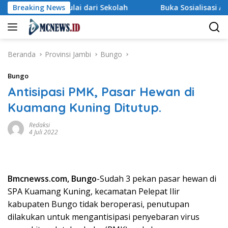
Langsung
Dimulai dari Sekolah
Breaking News
Buka Sosialisasi Akbar Pencegaha
ke
konten
Beranda
Provinsi Jambi
Bungo
Bungo
Antisipasi PMK, Pasar Hewan di
Kuamang Kuning Ditutup.
Redaksi
4 Juli 2022
Bmcnewss.com, Bungo
-Sudah 3 pekan pasar hewan di
SPA Kuamang Kuning, kecamatan Pelepat Ilir
kabupaten Bungo tidak beroperasi, penutupan
dilakukan untuk mengantisipasi penyebaran virus